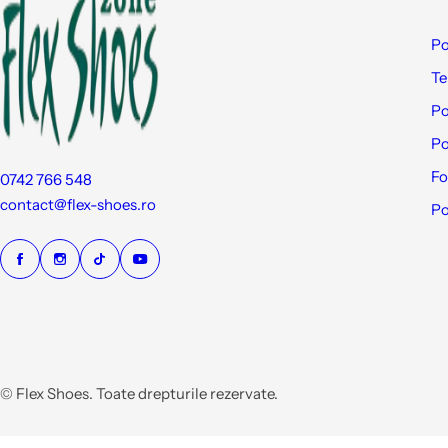
Po
Te
Po
Po
Fo
0742 766 548
contact@flex-shoes.ro
Po
© Flex Shoes. Toate drepturile rezervate.