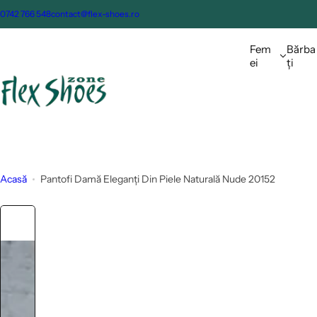
S
0742 766 548
contact@flex-shoes.ro
a
l
Fem
Bărba
t
ei
ți
l
a
c
o
n
ț
Acasă
Pantofi Damă Eleganți Din Piele Naturală Nude 20152
i
n
u
t