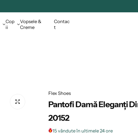
Cop
Vopsele &
Contac
ii
Creme
t
Flex Shoes
Pantofi Damă Eleganți Di
20152
15 vândute în ultimele 24 ore