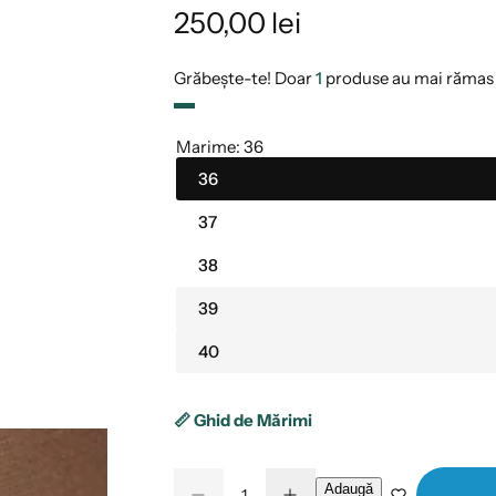
P
250,00 lei
r
Grăbește-te! Doar
1
produse au mai rămas 
e
Marime:
36
ț
36
î
37
n
38
t
39
40
r
e
📏 Ghid de Mărimi
g
C
Adaugă