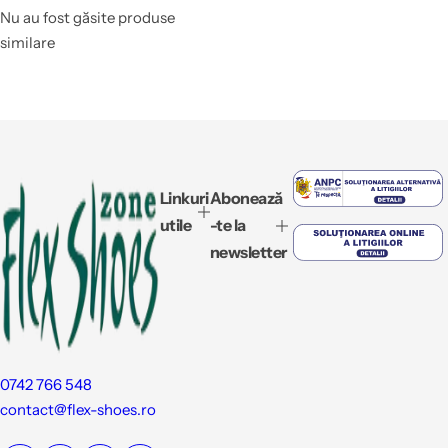
Nu au fost găsite produse
similare
Linkuri
Abonează
utile
-te la
newsletter
0742 766 548
contact@flex-shoes.ro