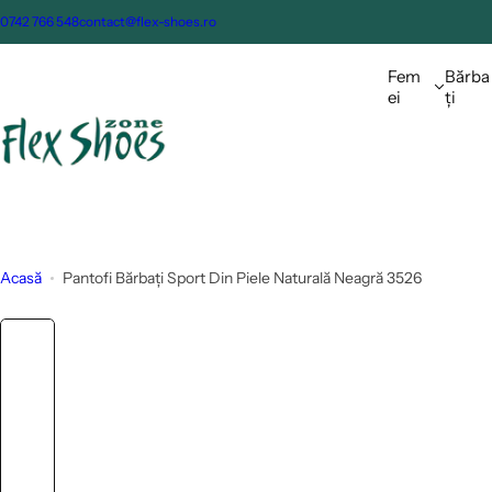
S
0742 766 548
contact@flex-shoes.ro
a
l
Fem
Bărba
t
ei
ți
l
a
c
o
n
ț
Acasă
Pantofi Bărbați Sport Din Piele Naturală Neagră 3526
i
n
u
t