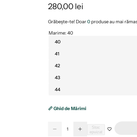
P
280,00 lei
r
Grăbește-te! Doar
0
produse au mai rămas 
e
Marime:
40
40
ț
41
î
42
n
43
t
44
r
📏 Ghid de Mărimi
e
g
C
Stoc
R
C
C
epuizat
a
e
r