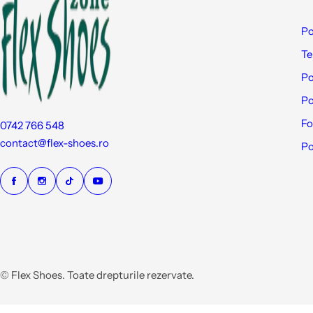
Po
Te
Po
Po
Fo
0742 766 548
contact@flex-shoes.ro
Po
© Flex Shoes. Toate drepturile rezervate.