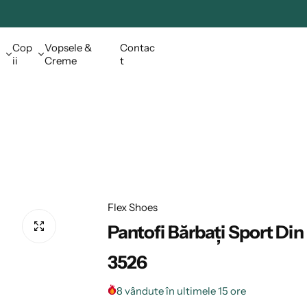
Cop
Vopsele &
Contac
ii
Creme
t
Flex Shoes
Pantofi Bărbați Sport Din
3526
8 vândute în ultimele 15 ore